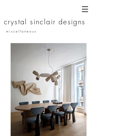
c r y s t a l s i n c l a i r d e s i g n s
m i s c e l l a n e o u s