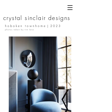
c r y s t a l s i n c l a i r d e s i g n s
h o b o k e n t o w n
h o m e | 2 0 2 3
p h o t o s t a k e n b y
t i m l e n z