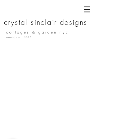
c r y s t a l s i n c l a i r d e s i g n s
c o t t a g e s & g a r d e n n y c
m a r c h | a p r i l 2 0 2 5