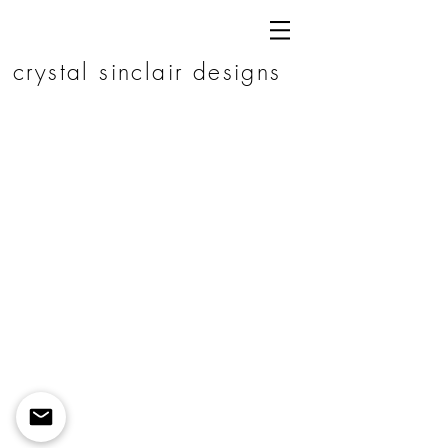
c r y s t a l s i n c l a i r d e s i g n s